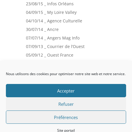
23/08/15 _ Infos Orléans
04/09/15 _ My Loire Valley
04/10/14 _ Agence Culturelle
30/07/14 _ Ancre
07/07/14 _ Angers Mag Info
07/09/13 _ Courrier de l’Ouest
05/09/12 _ Ouest France
24/11/12 _ Terri(s)toires
Nous utilisons des cookies pour optimiser notre site web et notre service.
Politique de confidentialité
Accepter
Mentions légales
Conditions Générales de vente
Refuser
Préférences
Design de
Elegant Themes
| Propulsé
par
WordPress
Site portail