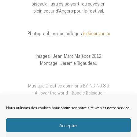
oiseaux illustrés se sont retrouvés en
plein coeur d’Angers pour le festival.
Photographies des collages
à découvrir ici
Images | Jean-Marc Malécot 2012
Montage | Jeremie Rigaudeau
Musique Creative commons BY-NC-ND 3.0
– All over the world – Boogie Belgique –
http://creativecommons.org/
Nous utilisons des cookies pour optimiser notre site web et notre service.
Politique de confidentialité
Accepter
Mentions légales
Conditions Générales de vente