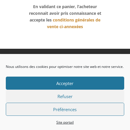
En validant ce panier, l’acheteur
reconnait avoir pris connaissance et
accepte les
conditions générales de
vente ci-annexées
Politique de confidentialité
Mentions légales
Nous utilisons des cookies pour optimiser notre site web et notre service.
Conditions Générales de vente
Accepter
Design de
Elegant Themes
| Propulsé
Refuser
par
WordPress
Préférences
Site portail