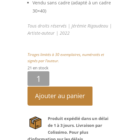
Vendu sans cadre (adapté à un cadre
30×40)
Tous droits réservés | Jérémie Rigaudeau |
Artiste-auteur | 2022
Tirages limités à 30 exemplaires, numérotés et
signés par l’auteur.
21 en stock
quantité
de
#
Ajouter au panier
NAISSANCE
D’UNE
LIGNE
Produit expédié dans un délai
de 1 à 3 jours. Livraison par
Colissimo.
Pour plus
d’information sur les délais