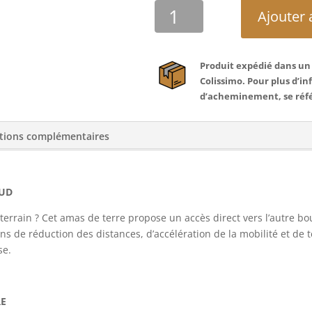
quantité
Ajouter 
de
#
ACCÈS
Produit expédié dans un d
DIRECT
Colissimo.
Pour plus d’in
d’acheminement, se réf
tions complémentaires
SUD
terrain ? Cet amas de terre propose un accès direct vers l’autre 
ns de réduction des distances, d’accélération de la mobilité et d
se.
RE