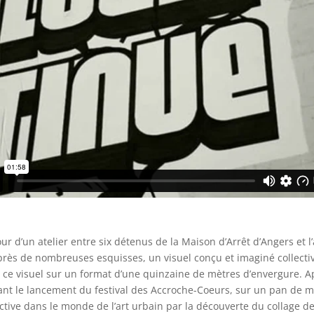
tour d’un atelier entre six détenus de la Maison d’Arrêt d’Angers et
après de nombreuses esquisses, un visuel conçu et imaginé collectiv
er ce visuel sur un format d’une quinzaine de mètres d’envergure. A
ant le lancement du festival des Accroche-Coeurs, sur un pan de m
ctive dans le monde de l’art urbain par la découverte du collage de