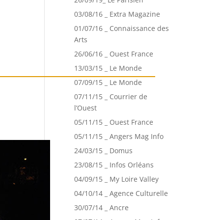
03/08/16 _ Extra Magazine
01/07/16 _ Connaissance des
Arts
26/06/16 _ Ouest France
13/03/15 _ Le Monde
07/09/15 _ Le Monde
07/11/15 _ Courrier de
l’Ouest
05/11/15 _ Ouest France
05/11/15 _ Angers Mag Info
24/03/15 _ Domus
23/08/15 _ Infos Orléans
04/09/15 _ My Loire Valley
04/10/14 _ Agence Culturelle
30/07/14 _ Ancre