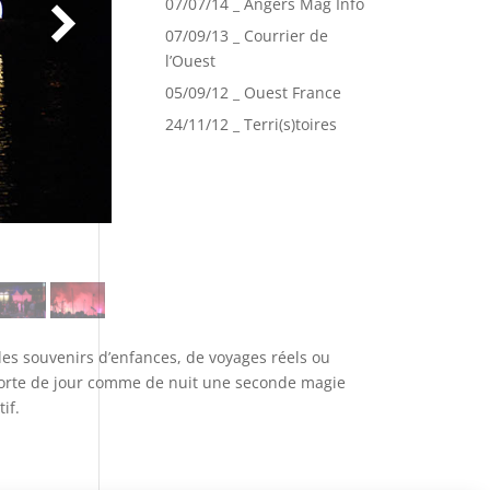
07/07/14 _ Angers Mag Info
07/09/13 _ Courrier de
l’Ouest
05/09/12 _ Ouest France
24/11/12 _ Terri(s)toires
 les souvenirs d’enfances, de voyages réels ou
apporte de jour comme de nuit une seconde magie
if.