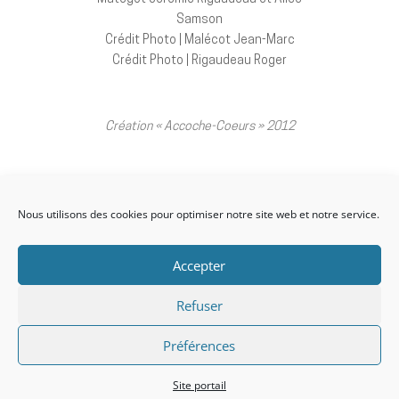
Samson
Crédit Photo | Malécot Jean-Marc
Crédit Photo | Rigaudeau Roger
Création « Accoche-Coeurs » 2012
Vidéo de la performance à
consulter ici.
Nous utilisons des cookies pour optimiser notre site web et notre service.
Politique de confidentialité
Accepter
Mentions légales
Conditions Générales de vente
Refuser
Préférences
Design de
Elegant Themes
| Propulsé
par
WordPress
Site portail